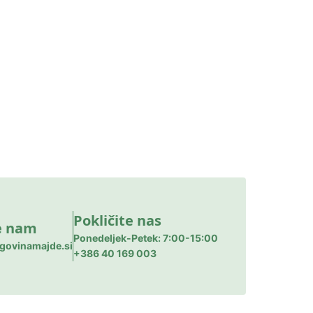
Pokličite nas
e nam
Ponedeljek-Petek: 7:00-15:00
govinamajde.si
+386 40 169 003