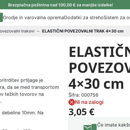
Brezplačna poštnina nad 100,00 € za manjše izdelke!
Orodje in varovalna oprema
Dodatki za streho
Sistem za o
povezovalni trakovi
–
ELASTIČNI POVEZOVALNI TRAK 4×30 cm
ELASTIČ
POVEZOV
4×30 cm
ritrditev prtljage je
vora, da se med transportom
ev težkih tovorov na
Šifra:
000756
.
Ni na zalogi
3,05 €
vi debeline 10mm. Na
Če imate kakšn