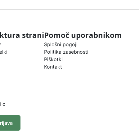
ktura strani
Pomoč uporabnikom
v
Splošni pogoji
elki
Politika zasebnosti
Piškotki
Kontakt
i o
rijava