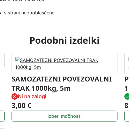
na s strani nepooblaščene
Podobni izdelki
SAMOZATEZNI POVEZOVALNI
P
TRAK 1000kg, 5m
1
Ni na zalogi
3,00
€
8
Izberi možnosti