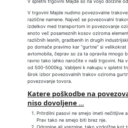
V spletni trgovini Majde so na voljo dolžine
V trgovini Majde nudimo povezovalne trakove,
različne namene. Največ se povezovalni trakov
izdelkov med transportom in povezovanje ozi
enoto več posameznih kosov oziroma elemento
različnih lesnih, gradbenih in drugih industrijsk
po domače pravimo kar “gurtne” si velikokrat
avtomobila, čeprav so za ta opravila mnogo bol
ravno tako lahko naročite v naši trgovini. Na v
od 500-5000kg. Vabljeni k nakupu v spletni tr
širok izbor povezovalnih trakov oziroma gurtn
povezovanje tovora.
Katere poškodbe na povezova
niso dovoljene
…
Pritrdilni pasovi ne smejo imeti nečitljive
Prav tako ne smejo biti brez nje.
Odrgnine ali vreznine, tako vzdolžne kot 