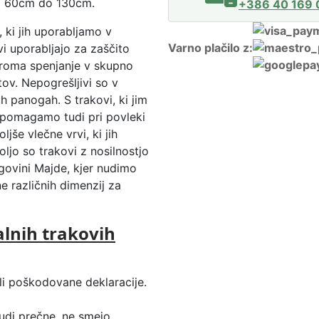
 od 60cm do 130cm.
+386 40 169 
 ki jih uporabljamo v
Varno plačilo z:
i uporabljajo za zaščito
roma spenjanje v skupno
v. Nepogrešljivi so v
ih panogah. S trakovi, ki jim
 pomagamo tudi pri povleki
jše vlečne vrvi, ki jih
oljo so trakovi z nosilnostjo
govini Majde, kjer nudimo
e različnih dimenzij za
lnih trakovih
 ali poškodovane deklaracije.
tudi prečne, ne smejo