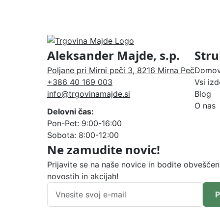
Aleksander Majde, s.p.
Stru
Poljane pri Mirni peči 3, 8216 Mirna Peč
Domo
+386 40 169 003
Vsi izd
info@trgovinamajde.si
Blog
O nas
Delovni čas:
Pon-Pet: 9:00-16:00
Sobota: 8:00-12:00
Ne zamudite novic!
Prijavite se na naše novice in bodite obveščen
novostih in akcijah!
P