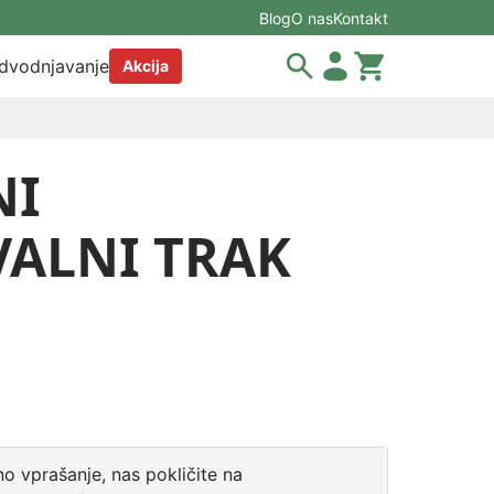
Blog
O nas
Kontakt
dvodnjavanje
Akcija
NI
ALNI TRAK
o vprašanje, nas pokličite na