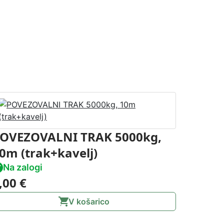
OVEZOVALNI TRAK 5000kg,
0m (trak+kavelj)
Na zalogi
,00
€
V košarico