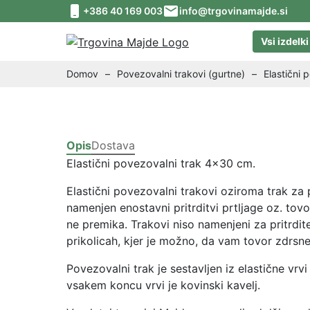
Skip to content
Skip to footer
+386 40 169 003
info@trgovinamajde.si
Vsi izdelki
Domov
–
Povezovalni trakovi (gurtne)
–
Elastični 
Opis
Dostava
Elastični povezovalni trak 4×30 cm.
Elastični povezovalni trakovi oziroma trak za p
namenjen enostavni pritrditvi prtljage oz. to
ne premika. Trakovi niso namenjeni za pritrdit
prikolicah, kjer je možno, da vam tovor zdrsne
Povezovalni trak je sestavljen iz elastične vr
vsakem koncu vrvi je kovinski kavelj.