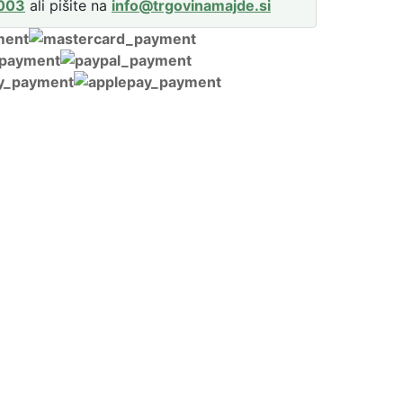
003
ali pišite na
info@trgovinamajde.si