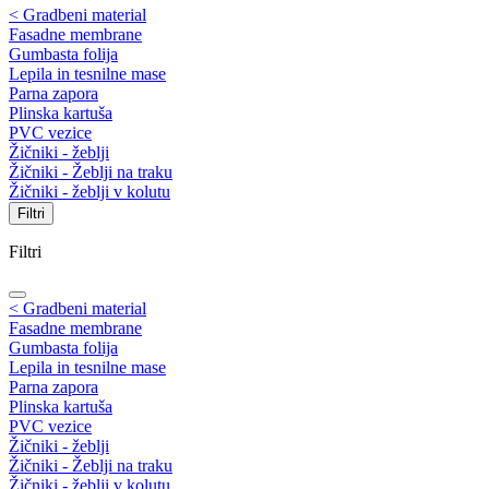
< Gradbeni material
Fasadne membrane
Gumbasta folija
Lepila in tesnilne mase
Parna zapora
Plinska kartuša
PVC vezice
Žičniki - žeblji
Žičniki - Žeblji na traku
Žičniki - žeblji v kolutu
Filtri
Filtri
< Gradbeni material
Fasadne membrane
Gumbasta folija
Lepila in tesnilne mase
Parna zapora
Plinska kartuša
PVC vezice
Žičniki - žeblji
Žičniki - Žeblji na traku
Žičniki - žeblji v kolutu