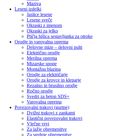
Maziva
Leseni izdelki
Jaslice lesene
Lesene sveče
Okraski z imenom
Okraski za jelko
Ptičja hišica sestavljanka za otroke
Orodje in varovalna oprema
Delovne mize – delovni pulti
Električno orodje
Merilna oprema
Mizarske spone
Montažna blazina
Orodje za električarje
Orodje za krovce in kleparje
Rezalno in brusilno orodje
Ročno orodje
Svedri za beton SDS+
Varovalna oprema
Povezovalni trakovi (gurtne)
Dvižni trakovi z zankami
Elastični povezovalni trakovi
Vlečne vrvi
Za lažje obremenitve
Za srednje obremenitve