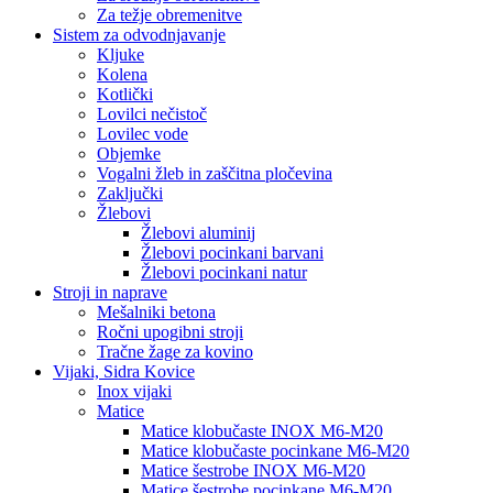
Za težje obremenitve
Sistem za odvodnjavanje
Kljuke
Kolena
Kotlički
Lovilci nečistoč
Lovilec vode
Objemke
Vogalni žleb in zaščitna pločevina
Zaključki
Žlebovi
Žlebovi aluminij
Žlebovi pocinkani barvani
Žlebovi pocinkani natur
Stroji in naprave
Mešalniki betona
Ročni upogibni stroji
Tračne žage za kovino
Vijaki, Sidra Kovice
Inox vijaki
Matice
Matice klobučaste INOX M6-M20
Matice klobučaste pocinkane M6-M20
Matice šestrobe INOX M6-M20
Matice šestrobe pocinkane M6-M20