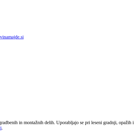
vinamajde.si
gradbenih in montažnih delih. Uporabljajo se pri leseni gradnji, opažih 
i
.