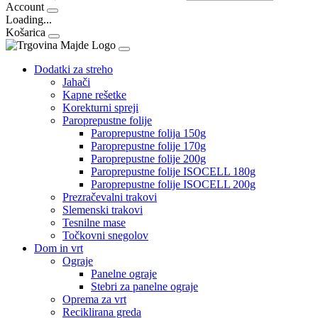
Account
Loading...
Košarica
Dodatki za streho
Jahači
Kapne rešetke
Korekturni spreji
Paroprepustne folije
Paroprepustne folija 150g
Paroprepustne folije 170g
Paroprepustne folije 200g
Paroprepustne folije ISOCELL 180g
Paroprepustne folije ISOCELL 200g
Prezračevalni trakovi
Slemenski trakovi
Tesnilne mase
Točkovni snegolov
Dom in vrt
Ograje
Panelne ograje
Stebri za panelne ograje
Oprema za vrt
Reciklirana greda