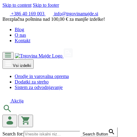
Skip to content
Skip to footer
+386 40 169 003
info@trgovinamajde.si
Brezplačna poštnina nad 100,00 € za manjše izdelke!
Blog
O nas
Kontakt
Vsi izdelki
Orodje in varovalna oprema
Dodatki za streho
Sistem za odvodnjavanje
Akcija
Search for:
Search Button