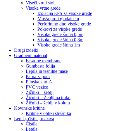
Viseči vrtni stoli
Visoke vrtne grede
Izolacija EPS za visoke grede
Mreža proti glodalcem
Perforirano dno visoke grede
Pokrovi za visoke grede
Visoke grede širina 0,5m
Visoke grede širina 0,8m
Visoke grede širina 1m
Drugi izdelki
Gradbeni material
Fasadne membrane
Gumbasta folija
Lepila in tesnilne mase
Parna zapora
Plinska kartuša
PVC vezice
Žičniki – žeblji
Žičniki – Žeblji na traku
Žičniki – žeblji v kolutu
Kovinske kritine
Kritine v obliki strešnika
Lepila, čistila, maziva
Čistila
Lepila