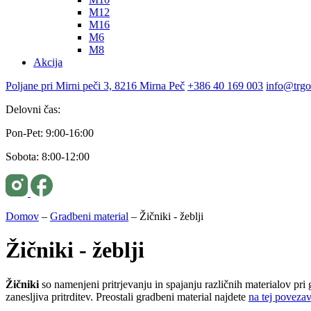
M12
M16
M6
M8
Akcija
Poljane pri Mirni peči 3, 8216 Mirna Peč
+386 40 169 003
info@trgo
Delovni čas:
Pon-Pet: 9:00-16:00
Sobota: 8:00-12:00
Domov
–
Gradbeni material
–
Žičniki - žeblji
Žičniki - žeblji
Žičniki
so namenjeni pritrjevanju in spajanju različnih materialov pri 
zanesljiva pritrditev. Preostali gradbeni material najdete
na tej povezav