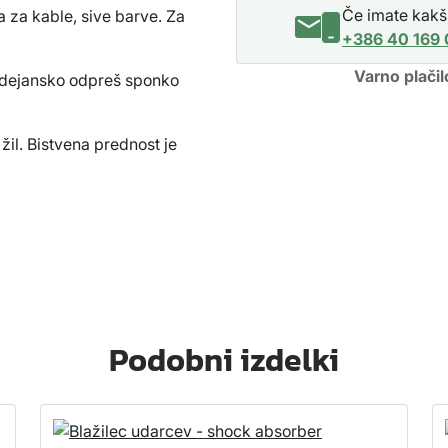
t
Če imate kakšn
a za kable, sive barve. Za
r
+386 40 169
e
s
Varno plačil
 dejansko odpreš sponko
p
o
 žil. Bistvena prednost je
n
k
e
z
a
k
a
b
l
Podobni izdelki
e
k
o
l