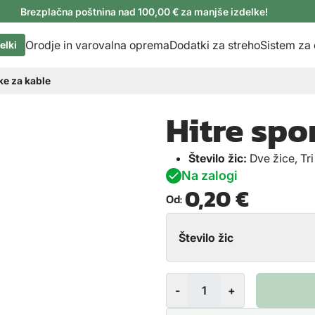
Brezplačna poštnina nad 100,00 € za manjše izdelke!
Orodje in varovalna oprema
Dodatki za streho
Sistem za
elki
ke za kable
Hitre spo
Število žic:
Dve žice, Tri
Na zalogi
0,20
€
Od:
Število žic
H
-
+
i