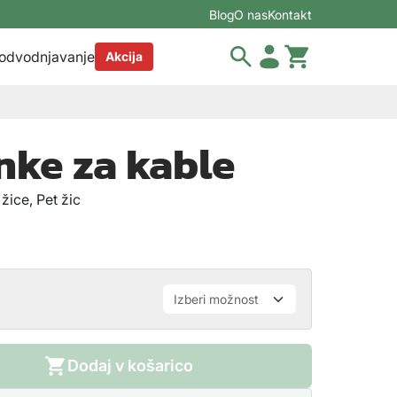
Blog
O nas
Kontakt
 odvodnjavanje
Akcija
nke za kable
 žice, Pet žic
Dodaj v košarico