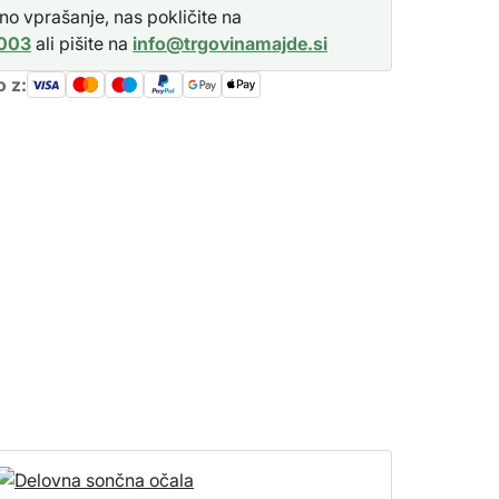
o vprašanje, nas pokličite na
 003
ali pišite na
info@trgovinamajde.si
o z: