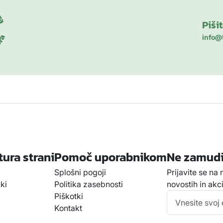
Piši
info@
tura strani
Pomoč uporabnikom
Ne zamudi
Splošni pogoji
Prijavite se na
lki
Politika zasebnosti
novostih in akci
Piškotki
Kontakt