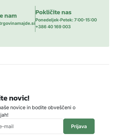
Pokličite nas
te nam
Ponedeljek-Petek: 7:00-15:00
trgovinamajde.si
+386 40 169 003
te novic!
 naše novice in bodite obveščeni o
jah!
Prijava