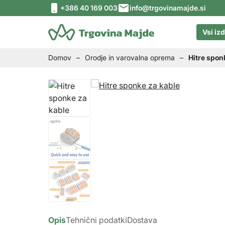
Skip to content
Skip to footer
+386 40 169 003
info@trgovinamajde.si
Vsi izd
Domov
–
Orodje in varovalna oprema
–
Hitre spon
Opis
Tehnični podatki
Dostava