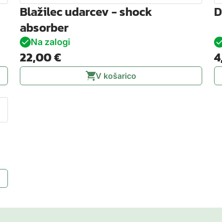
i
Blažilec udarcev - shock
D
č
absorber
i
n
Na zalogi
a
22,00
€
4
V košarico