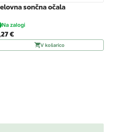
elovna sončna očala
Na zalogi
,27
€
V košarico