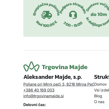
Aleksander Majde, s.p.
Struk
Poljane pri Mirni peči 3, 8216 Mirna Peč
Domov
+386 40 169 003
Vsi izde
info@trgovinamajde.si
Blog
O nas
Delovni čas: