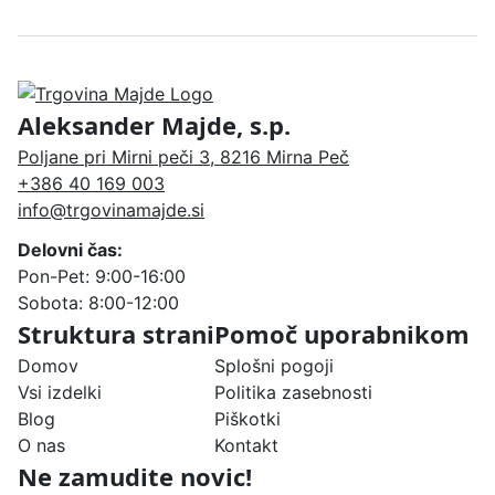
Aleksander Majde, s.p.
Poljane pri Mirni peči 3, 8216 Mirna Peč
+386 40 169 003
info@trgovinamajde.si
Delovni čas:
Pon-Pet: 9:00-16:00
Sobota: 8:00-12:00
Struktura strani
Pomoč uporabnikom
Domov
Splošni pogoji
Vsi izdelki
Politika zasebnosti
Blog
Piškotki
O nas
Kontakt
Ne zamudite novic!