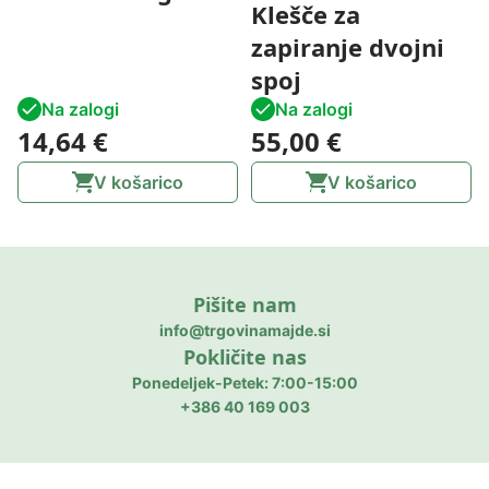
Klešče za
zapiranje dvojni
spoj
Na zalogi
Na zalogi
14,64
€
55,00
€
V košarico
V košarico
Pišite nam
info@trgovinamajde.si
Pokličite nas
Ponedeljek-Petek: 7:00-15:00
+386 40 169 003