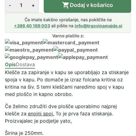
K
Dodaj v košarico
-
+
l
e
Če imate kakšno vprašanje, nas pokličite na
š
+386 40 169 003
ali pišite na
info@trgovinamajde.si
č
Varno plačilo z:
e
z
a
z
Opis
Dostava
a
Klešče za zapiranje v kapu se uporabljajo za stiskanje
p
spoja v kapu. Po domače je izraz folcana kritina oz
i
kritina na šiv. S temi kleščami naredimo spoj v kapu
r
med ploščo in kapno obrobo.
a
n
Če želimo združiti dve plošče uporabimo najprej
j
klešče za
enojni spoj.
To je prva faza stiskanja.
e
Proizvajalec je podjetje yato
.
v
k
Širina je 250mm.