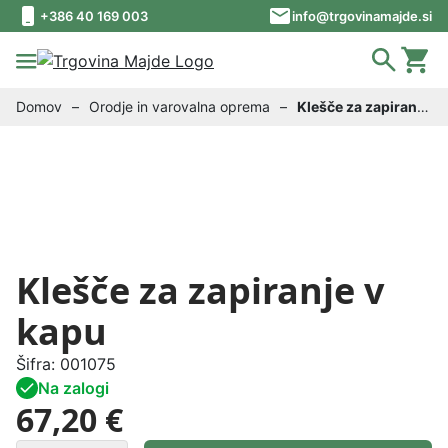
Skip to content
Skip to footer
+386 40 169 003
info@trgovinamajde.si
Domov
–
Orodje in varovalna oprema
–
Klešče za zapiranje
v kapu
Klešče za zapiranje v
kapu
Šifra:
001075
Na zalogi
67,20 €