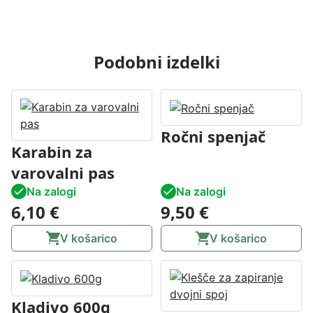
a
p
u
Podobni izdelki
k
o
l
i
č
Ročni spenjač
i
Karabin za
n
varovalni pas
a
Na zalogi
Na zalogi
6,10
€
9,50
€
V košarico
V košarico
Kladivo 600g