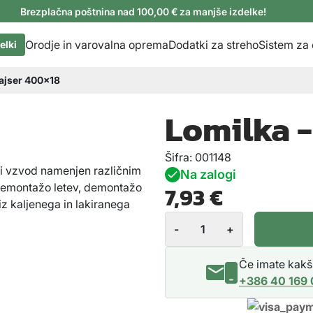
Brezplačna poštnina nad 100,00 € za manjše izdelke!
Orodje in varovalna oprema
Dodatki za streho
Sistem za
elki
ajser 400×18
Lomilka -
Šifra:
001148
ki vzvod namenjen različnim
Na zalogi
 demontažo letev, demontažo
7,93 €
 iz kaljenega in lakiranega
L
-
+
o
m
Če imate kakšn
i
+386 40 169
l
k