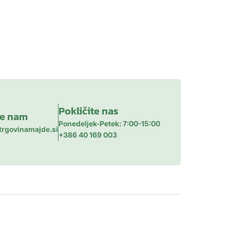
Pokličite nas
te nam
Ponedeljek-Petek: 7:00-15:00
trgovinamajde.si
+386 40 169 003