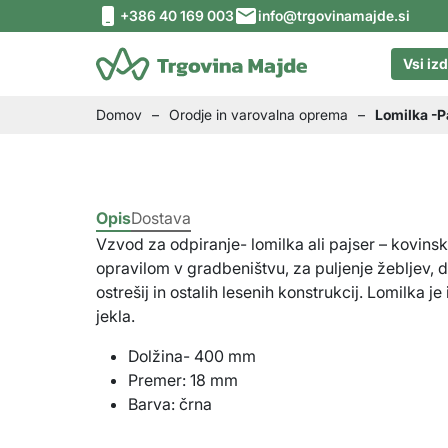
Skip to content
Skip to footer
+386 40 169 003
info@trgovinamajde.si
Vsi izd
Domov
–
Orodje in varovalna oprema
–
Lomilka -P
Opis
Dostava
Vzvod za odpiranje- lomilka ali pajser – kovins
opravilom v gradbeništvu, za puljenje žebljev,
ostrešij in ostalih lesenih konstrukcij. Lomilka je
jekla.
Dolžina- 400 mm
Premer: 18 mm
Barva: črna