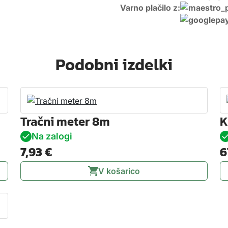
a
Varno plačilo z:
-
P
a
j
Podobni izdelki
s
e
r
4
0
Tračni meter 8m
K
0
Na zalogi
x
7,93
€
6
1
8
V košarico
k
o
l
i
č