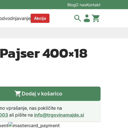
Blog
O nas
Kontakt
 odvodnjavanje
Akcija
Pajser 400×18
Dodaj v košarico
o vprašanje, nas pokličite na
 003
ali pišite na
info@trgovinamajde.si