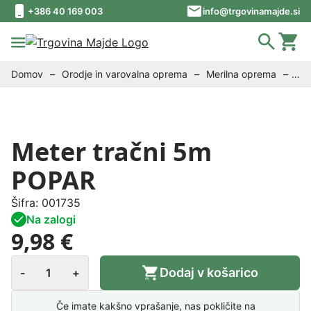
Skip to content
Skip to footer
+386 40 169 003
info@trgovinamajde.si
Domov
–
Orodje in varovalna oprema
–
Merilna oprema
–
Meter tračni 5m POPAR
Meter tračni 5m
POPAR
Šifra:
001735
Na zalogi
9,98 €
M
Dodaj v košarico
-
+
e
t
Če imate kakšno vprašanje, nas pokličite na