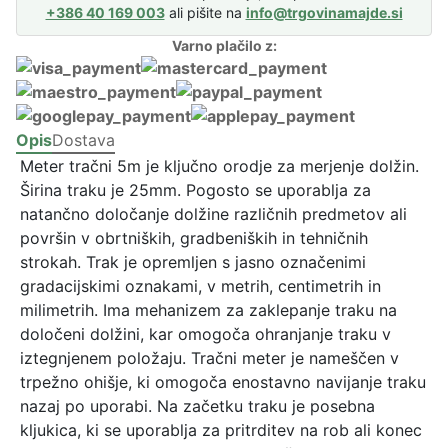
e
+386 40 169 003
ali pišite na
info@trgovinamajde.si
r
Varno plačilo z:
t
r
a
č
Opis
Dostava
n
Meter tračni 5m je ključno orodje za merjenje dolžin.
i
Širina traku je 25mm. Pogosto se uporablja za
5
natančno določanje dolžine različnih predmetov ali
m
površin v obrtniških, gradbeniških in tehničnih
P
strokah. Trak je opremljen s jasno označenimi
O
gradacijskimi oznakami, v metrih, centimetrih in
P
milimetrih. Ima mehanizem za zaklepanje traku na
A
določeni dolžini, kar omogoča ohranjanje traku v
R
iztegnjenem položaju. Tračni meter je nameščen v
k
trpežno ohišje, ki omogoča enostavno navijanje traku
o
nazaj po uporabi. Na začetku traku je posebna
l
kljukica, ki se uporablja za pritrditev na rob ali konec
i