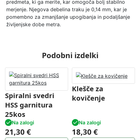
predmeta, ki ga merite, kar omogoča bolj stabilno
č
merjenje. Njegova debelina traku je 0,14 mm, kar je
i
pomembno za zmanjšanje upogibanja in podaljšanje
n
življenjske dobe metra.
a
Podobni izdelki
Klešče za
Spiralni svedri
kovičenje
HSS garnitura
25kos
Na zalogi
Na zalogi
21,30
€
18,30
€