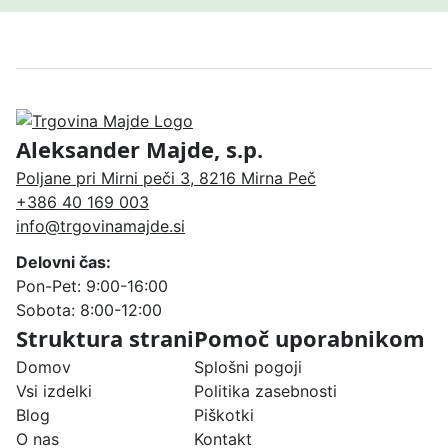
Aleksander Majde, s.p.
Poljane pri Mirni peči 3, 8216 Mirna Peč
+386 40 169 003
info@trgovinamajde.si
Delovni čas:
Pon-Pet: 9:00-16:00
Sobota: 8:00-12:00
Struktura strani
Pomoč uporabnikom
Domov
Splošni pogoji
Vsi izdelki
Politika zasebnosti
Blog
Piškotki
O nas
Kontakt