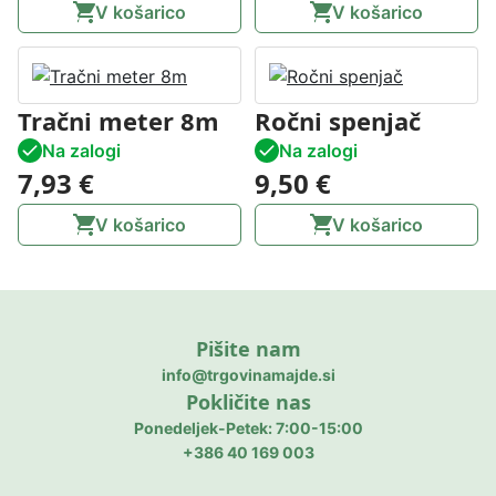
V košarico
V košarico
Tračni meter 8m
Ročni spenjač
Na zalogi
Na zalogi
7,93
€
9,50
€
V košarico
V košarico
Pišite nam
info@trgovinamajde.si
Pokličite nas
Ponedeljek-Petek: 7:00-15:00
+386 40 169 003