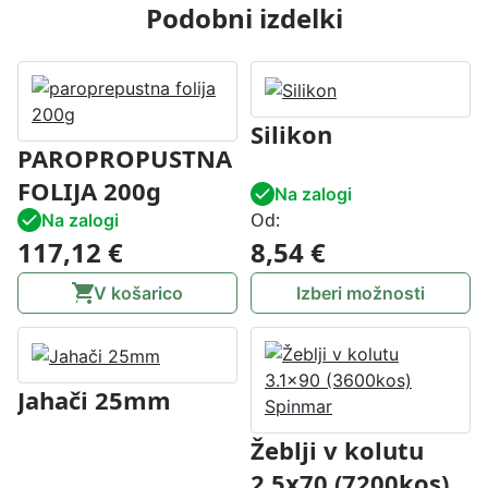
Podobni izdelki
Silikon
PAROPROPUSTNA
FOLIJA 200g
Na zalogi
Od:
Na zalogi
117,12
€
8,54
€
V košarico
Izberi možnosti
Jahači 25mm
Žeblji v kolutu
2,5x70 (7200kos)