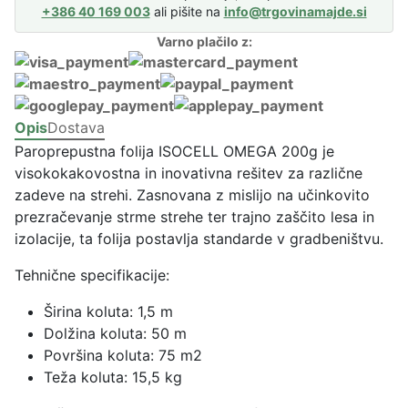
o
+386 40 169 003
ali pišite na
info@trgovinamajde.si
p
Varno plačilo z:
r
e
p
u
Opis
Dostava
s
Paroprepustna folija ISOCELL OMEGA 200g je
t
visokokakovostna in inovativna rešitev za različne
n
zadeve na strehi. Zasnovana z mislijo na učinkovito
a
prezračevanje strme strehe ter trajno zaščito lesa in
f
izolacije, ta folija postavlja standarde v gradbeništvu.
o
l
Tehnične specifikacije:
i
j
Širina koluta: 1,5 m
a
Dolžina koluta: 50 m
I
Površina koluta: 75 m2
S
Teža koluta: 15,5 kg
O