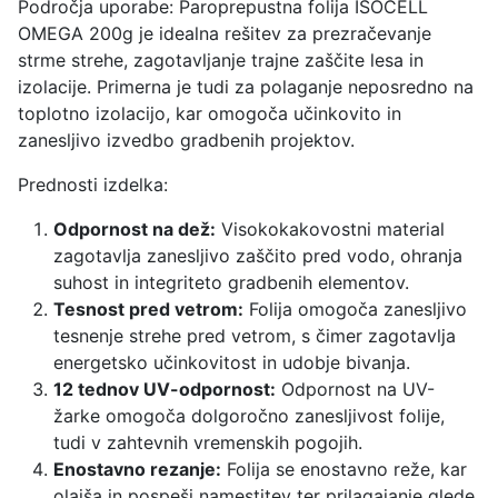
Področja uporabe: Paroprepustna folija ISOCELL
C
OMEGA 200g je idealna rešitev za prezračevanje
E
strme strehe, zagotavljanje trajne zaščite lesa in
L
izolacije. Primerna je tudi za polaganje neposredno na
L
toplotno izolacijo, kar omogoča učinkovito in
O
zanesljivo izvedbo gradbenih projektov.
M
E
Prednosti izdelka:
G
A
Odpornost na dež:
Visokokakovostni material
2
zagotavlja zanesljivo zaščito pred vodo, ohranja
0
suhost in integriteto gradbenih elementov.
0
Tesnost pred vetrom:
Folija omogoča zanesljivo
g
tesnenje strehe pred vetrom, s čimer zagotavlja
k
energetsko učinkovitost in udobje bivanja.
o
12 tednov UV-odpornost:
Odpornost na UV-
l
žarke omogoča dolgoročno zanesljivost folije,
i
tudi v zahtevnih vremenskih pogojih.
č
Enostavno rezanje:
Folija se enostavno reže, kar
i
olajša in pospeši namestitev ter prilagajanje glede