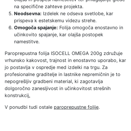
n
na specifične zahteve projekta.
a
Neodsevna:
Izdelek ne odseva svetlobe, kar
prispeva k estetskemu videzu strehe.
Omogoča spajanje:
Folija omogoča enostavno in
učinkovito spajanje, kar olajša postopek
namestitve.
Paroprepustna folija ISOCELL OMEGA 200g združuje
vrhunsko kakovost, trajnost in enostavno uporabo, kar
jo postavlja v ospredje med izdelki na trgu. Za
profesionalne graditelje in lastnike nepremičnin je to
nepogrešljiv gradbeni material, ki zagotavlja
dolgoročno zanesljivost in učinkovitost strešnih
konstrukcij
.
V ponudbi tudi ostale
paroprepustne folije
.