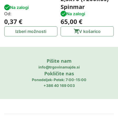
Spinmar
Na zalogi
Od:
Na zalogi
0,37
€
65,00
€
Izberi možnosti
V košarico
Pišite nam
info@trgovinamajde.si
Pokličite nas
Ponedeljek-Petek: 7:00-15:00
+386 40 169 003