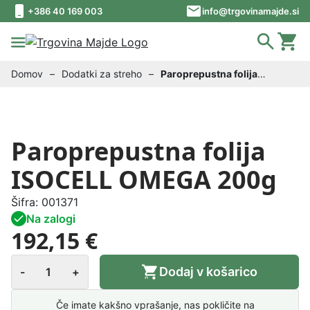
Skip to content
Skip to footer
+386 40 169 003
info@trgovinamajde.si
Domov
–
Dodatki za streho
–
Paroprepustna folija
ISOCELL OMEGA 200g
Paroprepustna folija
ISOCELL OMEGA 200g
Šifra:
001371
Na zalogi
192,15 €
P
Dodaj v košarico
-
+
a
r
Če imate kakšno vprašanje, nas pokličite na