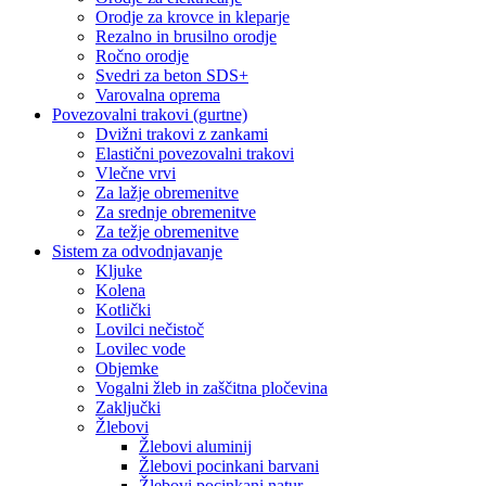
Orodje za krovce in kleparje
Rezalno in brusilno orodje
Ročno orodje
Svedri za beton SDS+
Varovalna oprema
Povezovalni trakovi (gurtne)
Dvižni trakovi z zankami
Elastični povezovalni trakovi
Vlečne vrvi
Za lažje obremenitve
Za srednje obremenitve
Za težje obremenitve
Sistem za odvodnjavanje
Kljuke
Kolena
Kotlički
Lovilci nečistoč
Lovilec vode
Objemke
Vogalni žleb in zaščitna pločevina
Zaključki
Žlebovi
Žlebovi aluminij
Žlebovi pocinkani barvani
Žlebovi pocinkani natur