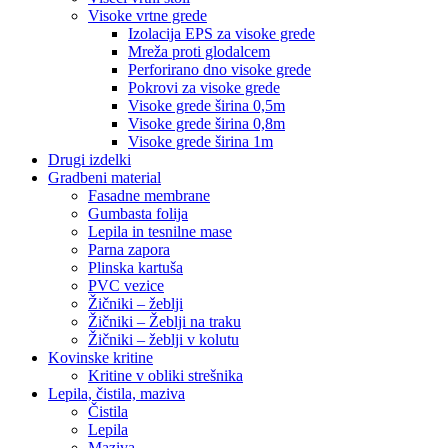
Visoke vrtne grede
Izolacija EPS za visoke grede
Mreža proti glodalcem
Perforirano dno visoke grede
Pokrovi za visoke grede
Visoke grede širina 0,5m
Visoke grede širina 0,8m
Visoke grede širina 1m
Drugi izdelki
Gradbeni material
Fasadne membrane
Gumbasta folija
Lepila in tesnilne mase
Parna zapora
Plinska kartuša
PVC vezice
Žičniki – žeblji
Žičniki – Žeblji na traku
Žičniki – žeblji v kolutu
Kovinske kritine
Kritine v obliki strešnika
Lepila, čistila, maziva
Čistila
Lepila
Maziva