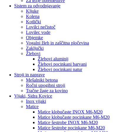
Za težje obremenitve
Sistem za odvodnjavanje
Kljuke
Kolena
Kotlički
Lovilci nečistoč
Lovilec vode
Objemke
Vogalni žleb in zaščitna pločevina
Zaključki
Žlebovi
Žlebovi aluminij
Žlebovi pocinkani barvani
Žlebovi pocinkani natur
Stroji in naprave
Mešalniki betona
Ročni upogibni stroji
Tračne žage za kovino
Vijaki, Sidra Kovice
Inox vijaki
Matice
Matice klobučaste INOX M6-M20
Matice klobučaste pocinkane M6-M20
Matice šestrobe INOX M6-M20
Matice šestrobe pocinkane M6-M20