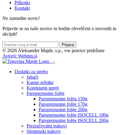
Piškotki
Kontakt
Ne zamudite novic!
Prijavite se na naše novice in bodite obveščeni o novostih in
akcijah!
Prijava
©
2026 Aleksander Majde, s.p., vse pravice pridržane
Avtorji: Webtim.si
Dodatki za streho
Jahači
Kapne rešetke
Korekturni spreji
Paroprepustne folije
Paroprepustne folija 150g
Paroprepustne folije 170g
Paroprepustne folije 200g
Paroprepustne folije ISOCELL 180g
Paroprepustne folije ISOCELL 200g
Prezračevalni trakovi
Slemenski trakovi