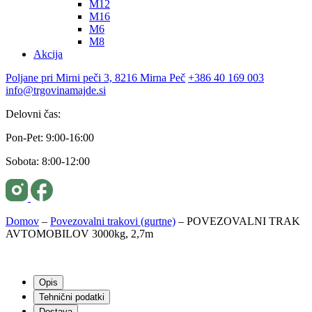
M12
M16
M6
M8
Akcija
Poljane pri Mirni peči 3, 8216 Mirna Peč
+386 40 169 003
info@trgovinamajde.si
Delovni čas:
Pon-Pet: 9:00-16:00
Sobota: 8:00-12:00
Domov
–
Povezovalni trakovi (gurtne)
–
POVEZOVALNI TRAK
AVTOMOBILOV 3000kg, 2,7m
Opis
Tehnični podatki
Dostava