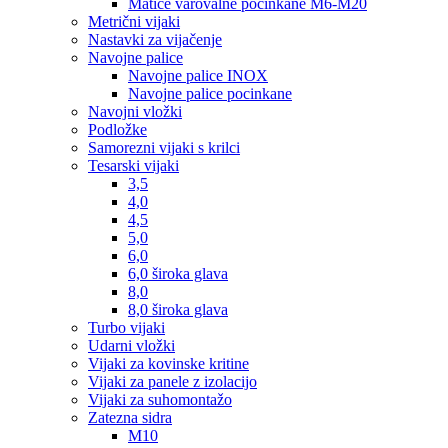
Matice varovalne pocinkane M6-M20
Metrični vijaki
Nastavki za vijačenje
Navojne palice
Navojne palice INOX
Navojne palice pocinkane
Navojni vložki
Podložke
Samorezni vijaki s krilci
Tesarski vijaki
3,5
4,0
4,5
5,0
6,0
6,0 široka glava
8,0
8,0 široka glava
Turbo vijaki
Udarni vložki
Vijaki za kovinske kritine
Vijaki za panele z izolacijo
Vijaki za suhomontažo
Zatezna sidra
M10