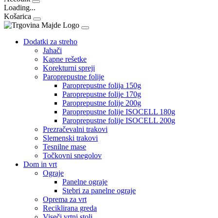
Loading...
Košarica
Dodatki za streho
Jahači
Kapne rešetke
Korekturni spreji
Paroprepustne folije
Paroprepustne folija 150g
Paroprepustne folije 170g
Paroprepustne folije 200g
Paroprepustne folije ISOCELL 180g
Paroprepustne folije ISOCELL 200g
Prezračevalni trakovi
Slemenski trakovi
Tesnilne mase
Točkovni snegolov
Dom in vrt
Ograje
Panelne ograje
Stebri za panelne ograje
Oprema za vrt
Reciklirana greda
Viseči vrtni stoli