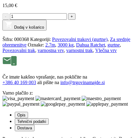
15,00
€
POVEZOVALNI
-
+
TRAK
AVTOMOBILOV
Dodaj v košarico
3000kg,
2,7m
Šifra:
000368
Kategoriji:
Povezovalni trakovi (gurtne)
,
Za srednje
količina
obremenitve
Oznake:
2.7m
,
3000 kg
,
Dahua Ratchet
,
gurtne
,
Povezovalni trak
,
varnostna vrv
,
varnostni trak
,
Vlečna vrv
Če imate kakšno vprašanje, nas pokličite na
+386 40 169 003
ali pišite na
info@trgovinamajde.si
Varno plačilo z:
Opis
Tehnični podatki
Dostava