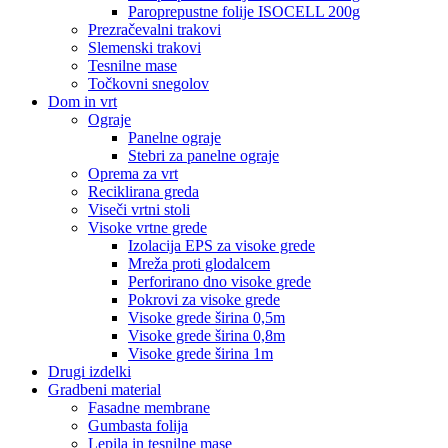
Paroprepustne folije ISOCELL 200g
Prezračevalni trakovi
Slemenski trakovi
Tesnilne mase
Točkovni snegolov
Dom in vrt
Ograje
Panelne ograje
Stebri za panelne ograje
Oprema za vrt
Reciklirana greda
Viseči vrtni stoli
Visoke vrtne grede
Izolacija EPS za visoke grede
Mreža proti glodalcem
Perforirano dno visoke grede
Pokrovi za visoke grede
Visoke grede širina 0,5m
Visoke grede širina 0,8m
Visoke grede širina 1m
Drugi izdelki
Gradbeni material
Fasadne membrane
Gumbasta folija
Lepila in tesnilne mase