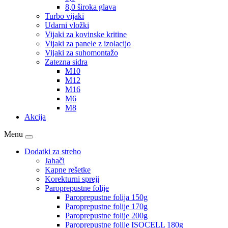
8,0 široka glava
Turbo vijaki
Udarni vložki
Vijaki za kovinske kritine
Vijaki za panele z izolacijo
Vijaki za suhomontažo
Zatezna sidra
M10
M12
M16
M6
M8
Akcija
Menu
Dodatki za streho
Jahači
Kapne rešetke
Korekturni spreji
Paroprepustne folije
Paroprepustne folija 150g
Paroprepustne folije 170g
Paroprepustne folije 200g
Paroprepustne folije ISOCELL 180g