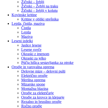
Žičniki – žeblji
Žičniki – Žeblji na traku
Žičniki – žeblji v kolutu
Kovinske kritine
Kritine v obliki strešnika
Lepila, čistila, maziva
Čistila
Lepila
Maziva
Leseni izdelki
Jaslice lesene
Lesene sveče
Okraski z imenom
Okraski za jelko
Ptičja hišica sestavljanka za otroke
Orodje in varovalna oprema
Delovne mize – delovni pulti
Električno orodje
Merilna oprema
Mizarske spone
Montažna blazina
Orodje za električarje
Orodje za krovce in kleparje
Rezalno in brusilno orodje
Ročno orodje