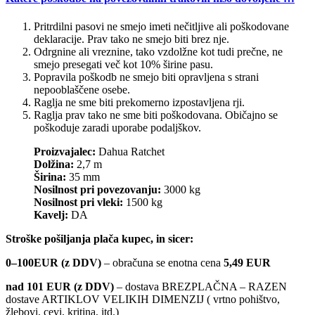
Pritrdilni pasovi ne smejo imeti nečitljive ali poškodovane
deklaracije. Prav tako ne smejo biti brez nje.
Odrgnine ali vreznine, tako vzdolžne kot tudi prečne, ne
smejo presegati več kot 10% širine pasu.
Popravila poškodb ne smejo biti opravljena s strani
nepooblaščene osebe.
Raglja ne sme biti prekomerno izpostavljena rji.
Raglja prav tako ne sme biti poškodovana. Običajno se
poškoduje zaradi uporabe podaljškov.
Proizvajalec:
Dahua Ratchet
Dolžina:
2,7 m
Širina:
35 mm
Nosilnost pri povezovanju:
3000 kg
Nosilnost pri vleki:
1500 kg
Kavelj:
DA
Stroške pošiljanja plača kupec, in sicer:
0–100EUR (z DDV)
– obračuna se enotna cena
5,49 EUR
nad 101 EUR (z DDV)
– dostava BREZPLAČNA – RAZEN
dostave ARTIKLOV VELIKIH DIMENZIJ ( vrtno pohištvo,
žlebovi, cevi, kritina, itd.)