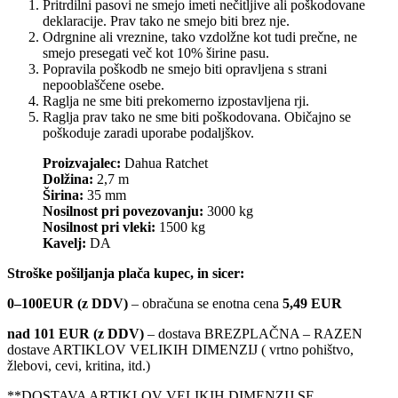
Pritrdilni pasovi ne smejo imeti nečitljive ali poškodovane
deklaracije. Prav tako ne smejo biti brez nje.
Odrgnine ali vreznine, tako vzdolžne kot tudi prečne, ne
smejo presegati več kot 10% širine pasu.
Popravila poškodb ne smejo biti opravljena s strani
nepooblaščene osebe.
Raglja ne sme biti prekomerno izpostavljena rji.
Raglja prav tako ne sme biti poškodovana. Običajno se
poškoduje zaradi uporabe podaljškov.
Proizvajalec:
Dahua Ratchet
Dolžina:
2,7 m
Širina:
35 mm
Nosilnost pri povezovanju:
3000 kg
Nosilnost pri vleki:
1500 kg
Kavelj:
DA
Stroške pošiljanja plača kupec, in sicer:
0–100EUR (z DDV)
– obračuna se enotna cena
5,49 EUR
nad 101 EUR (z DDV)
– dostava BREZPLAČNA – RAZEN
dostave ARTIKLOV VELIKIH DIMENZIJ ( vrtno pohištvo,
žlebovi, cevi, kritina, itd.)
**DOSTAVA ARTIKLOV VELIKIH DIMENZIJ SE