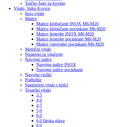
Tračne žage za kovino
Vijaki, Sidra Kovice
Inox vijaki
Matice
Matice klobučaste INOX M6-M20
Matice klobučaste pocinkane M6-M20
Matice šestrobe INOX M6-M20
Matice šestrobe pocinkane M6-M20
Matice varovalne pocinkane M6-M20
Metrični vijaki
Nastavki za vijačenje
Navojne palice
Navojne palice INOX
Navojne palice pocinkane
Navojni vložki
Podložke
Samorezni vijaki s krilci
Tesarski vijaki
3,5
4,0
4,5
5,0
6,0
6,0 široka glava
8,0