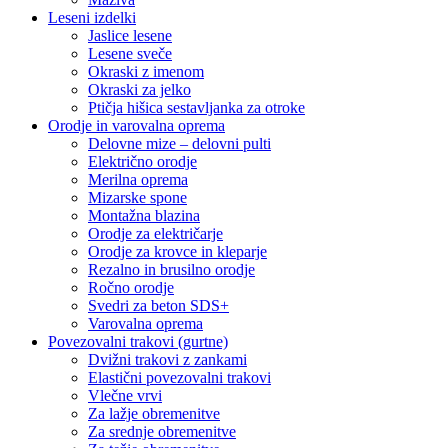
Leseni izdelki
Jaslice lesene
Lesene sveče
Okraski z imenom
Okraski za jelko
Ptičja hišica sestavljanka za otroke
Orodje in varovalna oprema
Delovne mize – delovni pulti
Električno orodje
Merilna oprema
Mizarske spone
Montažna blazina
Orodje za električarje
Orodje za krovce in kleparje
Rezalno in brusilno orodje
Ročno orodje
Svedri za beton SDS+
Varovalna oprema
Povezovalni trakovi (gurtne)
Dvižni trakovi z zankami
Elastični povezovalni trakovi
Vlečne vrvi
Za lažje obremenitve
Za srednje obremenitve