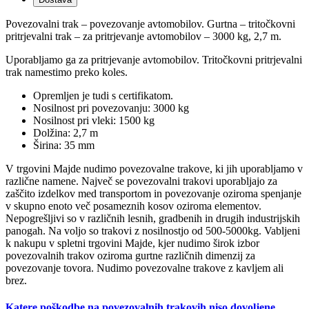
Povezovalni trak – povezovanje avtomobilov. Gurtna – tritočkovni
pritrjevalni trak – za pritrjevanje avtomobilov – 3000 kg, 2,7 m.
Uporabljamo ga za pritrjevanje avtomobilov. Tritočkovni pritrjevalni
trak namestimo preko koles.
Opremljen je tudi s certifikatom.
Nosilnost pri povezovanju: 3000 kg
Nosilnost pri vleki: 1500 kg
Dolžina: 2,7 m
Širina: 35 mm
V trgovini Majde nudimo povezovalne trakove, ki jih uporabljamo v
različne namene. Največ se povezovalni trakovi uporabljajo za
zaščito izdelkov med transportom in povezovanje oziroma spenjanje
v skupno enoto več posameznih kosov oziroma elementov.
Nepogrešljivi so v različnih lesnih, gradbenih in drugih industrijskih
panogah. Na voljo so trakovi z nosilnostjo od 500-5000kg. Vabljeni
k nakupu v spletni trgovini Majde, kjer nudimo širok izbor
povezovalnih trakov oziroma gurtne različnih dimenzij za
povezovanje tovora. Nudimo povezovalne trakove z kavljem ali
brez.
Katere poškodbe na povezovalnih trakovih niso dovoljene
…