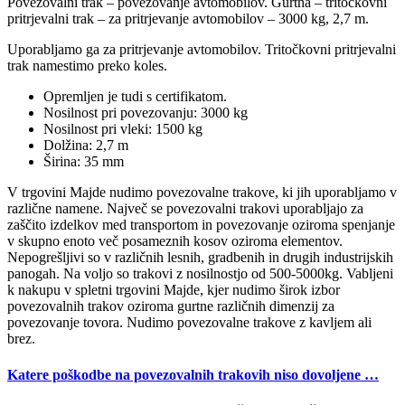
Povezovalni trak – povezovanje avtomobilov. Gurtna – tritočkovni
pritrjevalni trak – za pritrjevanje avtomobilov – 3000 kg, 2,7 m.
Uporabljamo ga za pritrjevanje avtomobilov. Tritočkovni pritrjevalni
trak namestimo preko koles.
Opremljen je tudi s certifikatom.
Nosilnost pri povezovanju: 3000 kg
Nosilnost pri vleki: 1500 kg
Dolžina: 2,7 m
Širina: 35 mm
V trgovini Majde nudimo povezovalne trakove, ki jih uporabljamo v
različne namene. Največ se povezovalni trakovi uporabljajo za
zaščito izdelkov med transportom in povezovanje oziroma spenjanje
v skupno enoto več posameznih kosov oziroma elementov.
Nepogrešljivi so v različnih lesnih, gradbenih in drugih industrijskih
panogah. Na voljo so trakovi z nosilnostjo od 500-5000kg. Vabljeni
k nakupu v spletni trgovini Majde, kjer nudimo širok izbor
povezovalnih trakov oziroma gurtne različnih dimenzij za
povezovanje tovora. Nudimo povezovalne trakove z kavljem ali
brez.
Katere poškodbe na povezovalnih trakovih niso dovoljene
…