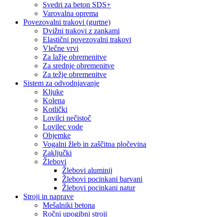
Svedri za beton SDS+
Varovalna oprema
Povezovalni trakovi (gurtne)
Dvižni trakovi z zankami
Elastični povezovalni trakovi
Vlečne vrvi
Za lažje obremenitve
Za srednje obremenitve
Za težje obremenitve
Sistem za odvodnjavanje
Kljuke
Kolena
Kotlički
Lovilci nečistoč
Lovilec vode
Objemke
Vogalni žleb in zaščitna pločevina
Zaključki
Žlebovi
Žlebovi aluminij
Žlebovi pocinkani barvani
Žlebovi pocinkani natur
Stroji in naprave
Mešalniki betona
Ročni upogibni stroji