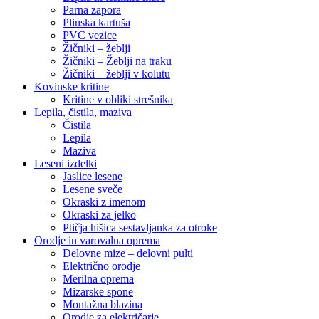
Parna zapora
Plinska kartuša
PVC vezice
Žičniki – žeblji
Žičniki – Žeblji na traku
Žičniki – žeblji v kolutu
Kovinske kritine
Kritine v obliki strešnika
Lepila, čistila, maziva
Čistila
Lepila
Maziva
Leseni izdelki
Jaslice lesene
Lesene sveče
Okraski z imenom
Okraski za jelko
Ptičja hišica sestavljanka za otroke
Orodje in varovalna oprema
Delovne mize – delovni pulti
Električno orodje
Merilna oprema
Mizarske spone
Montažna blazina
Orodje za električarje