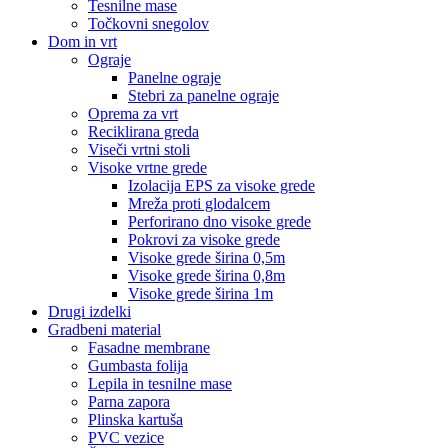
Tesnilne mase
Točkovni snegolov
Dom in vrt
Ograje
Panelne ograje
Stebri za panelne ograje
Oprema za vrt
Reciklirana greda
Viseči vrtni stoli
Visoke vrtne grede
Izolacija EPS za visoke grede
Mreža proti glodalcem
Perforirano dno visoke grede
Pokrovi za visoke grede
Visoke grede širina 0,5m
Visoke grede širina 0,8m
Visoke grede širina 1m
Drugi izdelki
Gradbeni material
Fasadne membrane
Gumbasta folija
Lepila in tesnilne mase
Parna zapora
Plinska kartuša
PVC vezice