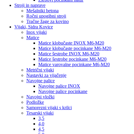
Stroji in naprave
Mešalniki betona
Ročni upogibni stroji
Tračne žage za kovino
Vijaki, Sidra Kovice
Inox vijaki
Matice
Matice klobučaste INOX M6-M20
Matice klobučaste pocinkane M6-M20
Matice šestrobe INOX M6-M20
Matice šestrobe pocinkane M6-M20
Matice varovalne pocinkane M6-M20
Metrični vijaki
Nastavki za vijačenje
Navojne palice
Navojne palice INOX
Navojne palice pocinkane
Navojni vložki
Podložke
Samorezni vijaki s krilci
Tesarski vijaki
3,5
4,0
4,5