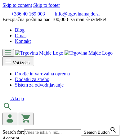
Skip to content
Skip to footer
+386 40 169 003
info@trgovinamajde.si
Brezplačna poštnina nad 100,00 € za manjše izdelke!
Blog
O nas
Kontakt
Vsi izdelki
Orodje in varovalna oprema
Dodatki za streho
Sistem za odvodnjavanje
Akcija
Search for:
Search Button
Account