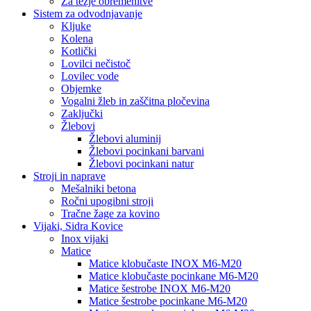
Za težje obremenitve
Sistem za odvodnjavanje
Kljuke
Kolena
Kotlički
Lovilci nečistoč
Lovilec vode
Objemke
Vogalni žleb in zaščitna pločevina
Zaključki
Žlebovi
Žlebovi aluminij
Žlebovi pocinkani barvani
Žlebovi pocinkani natur
Stroji in naprave
Mešalniki betona
Ročni upogibni stroji
Tračne žage za kovino
Vijaki, Sidra Kovice
Inox vijaki
Matice
Matice klobučaste INOX M6-M20
Matice klobučaste pocinkane M6-M20
Matice šestrobe INOX M6-M20
Matice šestrobe pocinkane M6-M20