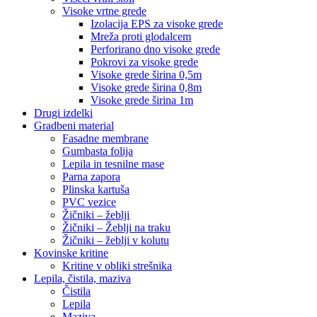
Visoke vrtne grede
Izolacija EPS za visoke grede
Mreža proti glodalcem
Perforirano dno visoke grede
Pokrovi za visoke grede
Visoke grede širina 0,5m
Visoke grede širina 0,8m
Visoke grede širina 1m
Drugi izdelki
Gradbeni material
Fasadne membrane
Gumbasta folija
Lepila in tesnilne mase
Parna zapora
Plinska kartuša
PVC vezice
Žičniki – žeblji
Žičniki – Žeblji na traku
Žičniki – žeblji v kolutu
Kovinske kritine
Kritine v obliki strešnika
Lepila, čistila, maziva
Čistila
Lepila
Maziva