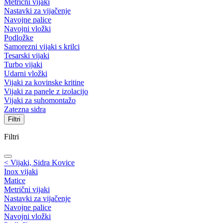
Metrični vijaki
Nastavki za vijačenje
Navojne palice
Navojni vložki
Podložke
Samorezni vijaki s krilci
Tesarski vijaki
Turbo vijaki
Udarni vložki
Vijaki za kovinske kritine
Vijaki za panele z izolacijo
Vijaki za suhomontažo
Zatezna sidra
Filtri
Filtri
< Vijaki, Sidra Kovice
Inox vijaki
Matice
Metrični vijaki
Nastavki za vijačenje
Navojne palice
Navojni vložki