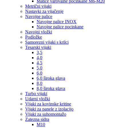
Matice varovalne pocinkane M6-M20
Metrični vijaki
Nastavki za vijačenje
Navojne palice
Navojne palice INOX
Navojne palice pocinkane
Navojni vložki
Podložke
Samorezni vijaki s krilci
Tesarski vijaki
3,5
4,0
4,5
5,0
6,0
6,0 široka glava
8,0
8,0 široka glava
Turbo vijaki
Udarni vložki
Vijaki za kovinske kritine
Vijaki za panele z izolacijo
Vijaki za suhomontažo
Zatezna sidra
M10