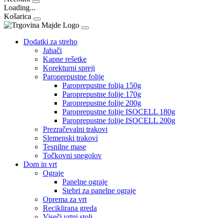
Loading...
Košarica
Dodatki za streho
Jahači
Kapne rešetke
Korekturni spreji
Paroprepustne folije
Paroprepustne folija 150g
Paroprepustne folije 170g
Paroprepustne folije 200g
Paroprepustne folije ISOCELL 180g
Paroprepustne folije ISOCELL 200g
Prezračevalni trakovi
Slemenski trakovi
Tesnilne mase
Točkovni snegolov
Dom in vrt
Ograje
Panelne ograje
Stebri za panelne ograje
Oprema za vrt
Reciklirana greda
Viseči vrtni stoli