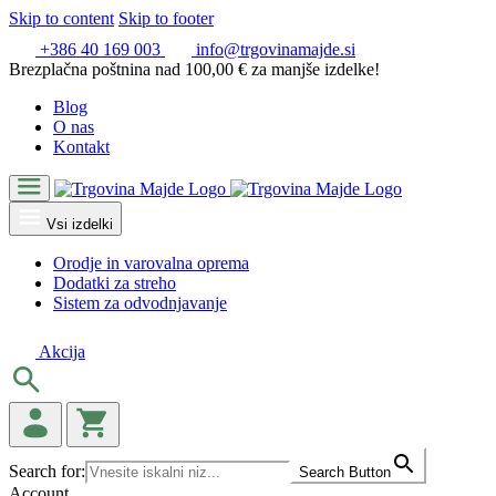
Skip to content
Skip to footer
+386 40 169 003
info@trgovinamajde.si
Brezplačna poštnina nad 100,00 € za manjše izdelke!
Blog
O nas
Kontakt
Vsi izdelki
Orodje in varovalna oprema
Dodatki za streho
Sistem za odvodnjavanje
Akcija
Search for:
Search Button
Account