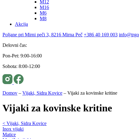
M12
M16
M6
M8
Akcija
Poljane pri Mirni peči 3, 8216 Mirna Peč
+386 40 169 003
info@trgo
Delovni čas:
Pon-Pet: 9:00-16:00
Sobota: 8:00-12:00
Domov
–
Vijaki, Sidra Kovice
–
Vijaki za kovinske kritine
Vijaki za kovinske kritine
< Vijaki, Sidra Kovice
Inox vijaki
Matice