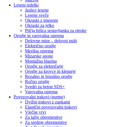
Leseni izdelki
Jaslice lesene
Lesene sveče
Okraski z imenom
Okraski za jelko
Ptičja hišica sestavljanka za otroke
Orodje in varovalna oprema
Delovne mize – delovni pulti
Električno orodje
Merilna oprema
Mizarske spone
Montažna blazina
Orodje za električarje
Orodje za krovce in kleparje
Rezalno in brusilno orodje
Ročno orodje
Svedri za beton SDS+
Varovalna oprema
Povezovalni trakovi (gurtne)
Dvižni trakovi z zankami
Elastični povezovalni trakovi
Vlečne vrvi
Za lažje obremenitve
Za srednje obremenitve